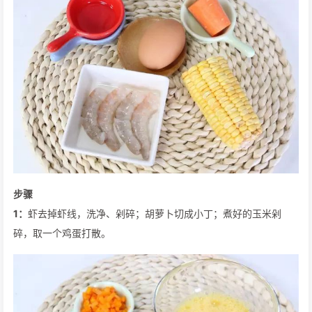
步骤
1：
虾去掉虾线，洗净、剁碎；胡萝卜切成小丁；煮好的玉米剁
碎，取一个鸡蛋打散。