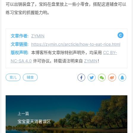
可以出锅装盘了，宝妈在盘里放上一些小零食，搭配这道辅食可以
练习宝宝的抓握能力哟。
文章作者:
ZYMIN
文章链接:
https://zymin.cn/arcticle/how-to-eat-rice.html
版权声明:
本博客所有文章除特别声明外，均采用
CC BY-
NC-SA 4.0
许可协议。转载请注明来自
ZYMIN
！
育儿
辅食
上一篇
宝宝夏天消暑误区