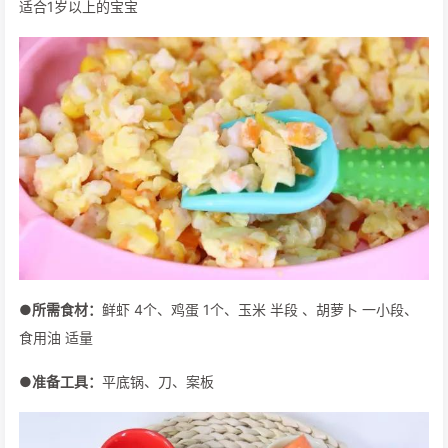
适合1岁以上的宝宝
●所需食材：
鲜虾 4个、鸡蛋 1个、玉米 半段 、胡萝卜 一小段、
食用油 适量
●准备工具：
平底锅、刀、案板