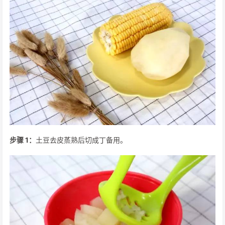
步骤 1：
土豆去皮蒸熟后切成丁备用。