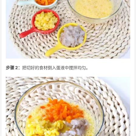
步骤 2：
把切好的食材倒入蛋液中搅拌均匀。