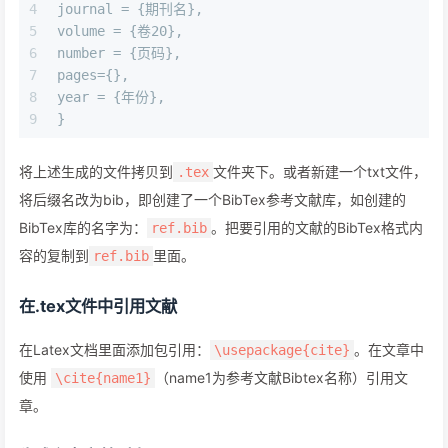
4
journal = {期刊名}, 
5
volume = {卷20}, 
6
number = {页码}, 
7
pages={}, 
8
year = {年份}, 
9
}
将上述生成的文件拷贝到
文件夹下。或者新建一个txt文件，
.tex
将后缀名改为bib，即创建了一个BibTex参考文献库，如创建的
BibTex库的名字为：
。把要引用的文献的BibTex格式内
ref.bib
容的复制到
里面。
ref.bib
在.tex文件中引用文献
在Latex文档里面添加包引用：
。在文章中
\usepackage{cite}
使用
（name1为参考文献Bibtex名称）引用文
\cite{name1}
章。