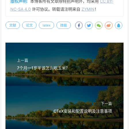
版权声明:
本博客所有文章除特别声明外，均采用
CC BY-
NC-SA 4.0
许可协议。转载请注明来自
ZYMIN
！
文献
论文
latex
技能
上一篇
7个月—1岁半该怎么吃玉米？
下一篇
CTeX安装和配置说明及注意事项