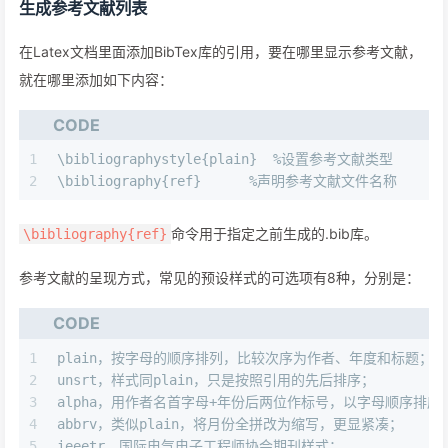
生成参考文献列表
在Latex文档里面添加BibTex库的引用，要在哪里显示参考文献，
就在哪里添加如下内容：
CODE
1
\bibliographystyle{plain}  %设置参考文献类型
2
\bibliography{ref}      %声明参考文献文件名称
命令用于指定之前生成的.bib库。
\bibliography{ref}
参考文献的呈现方式，常见的预设样式的可选项有8种，分别是：
CODE
1
plain，按字母的顺序排列，比较次序为作者、年度和标题；
2
unsrt，样式同plain，只是按照引用的先后排序；
3
alpha，用作者名首字母+年份后两位作标号，以字母顺序排序
4
abbrv，类似plain，将月份全拼改为缩写，更显紧凑；
5
ieeetr，国际电气电子工程师协会期刊样式；