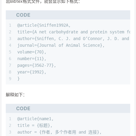
出Bibtex格式文件，就会显示如下格式：
CODE
1
@article{Sniffen1992A, 
2
title={A net carbohydrate and protein system for
3
author={Sniffen, C. J. and O’Connor, J. D. and V
4
journal={Journal of Animal Science}, 
5
volume={70}, 
6
number={11}, 
7
pages={3562-77}, 
8
year={1992}, 
9
} 
解释如下：
CODE
1
@article{name1, 
2
title = {标题}, 
3
author = {作者, 多个作者用 and 连接}, 