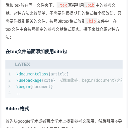
后和.tex放在同一文件夹下，
直接引用
中的参考文
.tex
.bib
献。这种方法比较简单，不需要你根据期刊的格式每个都改动，只
需要你找到相关的文件，按照Bibtex格式放到
文件中，在
.bib
tex文件中会按照指定的参考文献格式现实。接下来就介绍这种方
法：
在tex文件前面添加使用cite包
LATEX
1
\documentclass
{article}
2
\usepackage
{cite}  
%添加此处，begin{document}之前
3
\begin
{document}
4
...
Bibtex格式
首先从google学术或者百度学术上找到参考文采用，然后引用->导