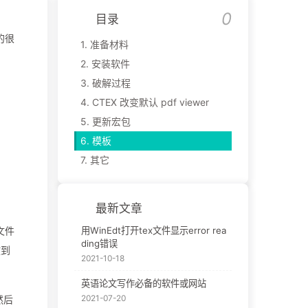
目录
的很
1.
准备材料
2.
安装软件
3.
破解过程
4.
CTEX 改变默认 pdf viewer
5.
更新宏包
6.
模板
7.
其它
最新文章
文件
用WinEdt打开tex文件显示error rea
ding错误
放到
2021-10-18
英语论文写作必备的软件或网站
2021-07-20
然后