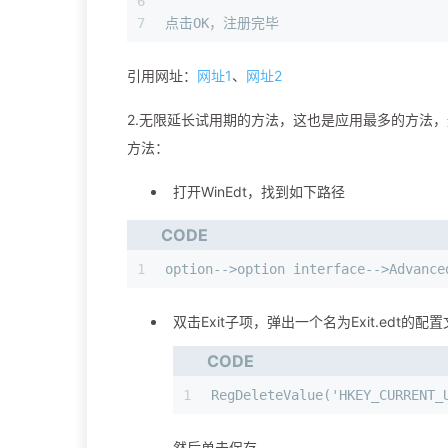
6
7
点击OK，注册完毕
引用网址：
网址1
、
网址2
2.无限延长试用期的方法，这也是应用最多的方法，通
方法：
打开WinEdt，找到如下路径
CODE
1
option-->option interface-->Advance
双击Exit子项，弹出一个名为Exit.edt的配
CODE
1
RegDeleteValue('HKEY_CURRENT_
然后单击保存。