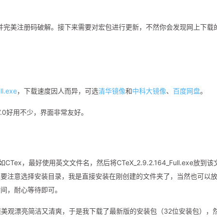
t10.3，并完美注册码破解。接下来需要对宏包进行更新，不然你会发现网上下载
ll.exe
，下载速度因人而异，可选
清华镜像
和
中科大镜像
、
百度网盘
。
.0好用不少，界面非常友好。
x，最好使用英文文件名，然后将CTeX_2.9.2.164_Full.exe放到该
但要注意选择安装目录，我是直接安装在刚创建的文件夹了，当然也可以
时间，耐心等待即可。
E，必须美观漂亮简洁又清爽，于是我下载了最新版的安装包（32位安装包），