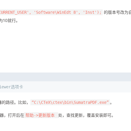
的版本号改为
CURRENT_USER', 'Software\WinEdt 8', 'Inst');
为10就行。
 viewer选项卡
 阅读器的路径。比如，
。
“C:\CTeX\ctex\bin\SumatraPDF.exe”
读器，打开后在
处，查找更新，覆盖安装即可。
帮助->更新版本