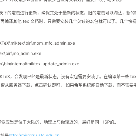
min) 对目录下的宏包进行更新，确保其处于最新的状态，旧的宏包可以淘汰，新
编译其他 tex 文档时，只需要安装几个欠缺的宏包就可以了。几个快
iKTeX\miktex\bin\mpm_mfc_admin.exe
tex\bin\mo_admin.exe
x\bin\internal\miktex-update_admin.exe
e MiKTeX，会发现已经是最新状态，没有宏包需要安装了。在编译某一些 tex
示你是否从服务器下载，点击确认即可， 如果希望系统能自动下载，而不需要
镜像应当是位于大陆的，地理上与你较近的，最好是同一ISP的。
网址是
http://mirrors.ustc.edu.cn