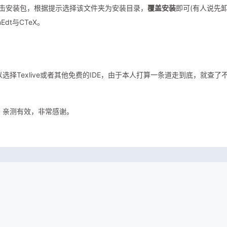
，双击安装包，根据提示选择该文件夹为安装目录，
覆盖安装
即可(有人说先
dt与CTeX。
选择Texlive或者其他免费的IDE，由于本人打算一条道走到底，就查了
，亲测有效，非常感谢。