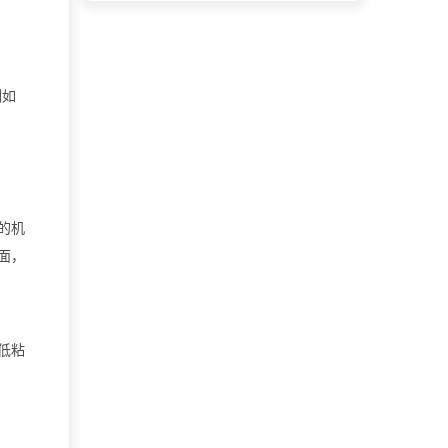
例如
的机
面，
低粘