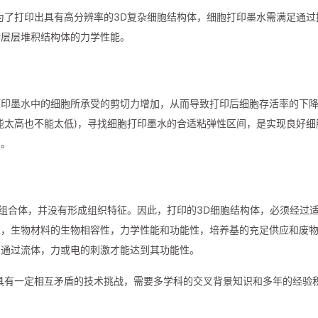
为了打印出具有高分辨率的3D复杂细胞结构体，细胞打印墨水需满足通过
持层层堆积结构体的力学性能。
打印墨水中的细胞所承受的剪切力增加，从而导致打印后细胞存活率的下
能太高也不能太低)，寻找细胞打印墨水的合适粘弹性区间，是实现良好细
骤。
D组合体，并没有形成组织特征。因此，打印的3D细胞结构体，必须经过
证，生物材料的生物相容性，力学性能和功能性，培养基的充足供应和废
，通过流体，力或电的刺激才能达到其功能性。
具有一定相互矛盾的技术挑战，需要多学科的交叉背景知识和多年的经验