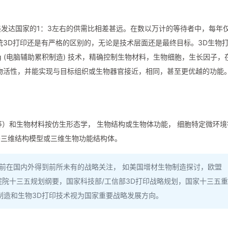
美发达国家的1：3左右的供需比相差甚远。在数以万计的等待者中，每年
统3D打印还是有严格的区别的，无论是技术层面还是最终目标。3D生物
nufacturing (电脑辅助累积制造) 技术，精确控制生物材料，生物细胞，生长因子
物活性，并能实现与目标组织或生物器官接近，相同，甚至更优越的功能
A等）和生物材料按仿生形态学， 生物结构或生物体功能， 细胞特定微环境
外三维结构模型或三维生物功能结构体。
前在国内外得到前所未有的战略关注， 如美国增材生物制造探讨，欧盟
工程院十三五规划纲要，国家科技部/工信部3D打印战略规划，国家十三五重
制造和生物3D打印技术视为国家重要战略发展方向。