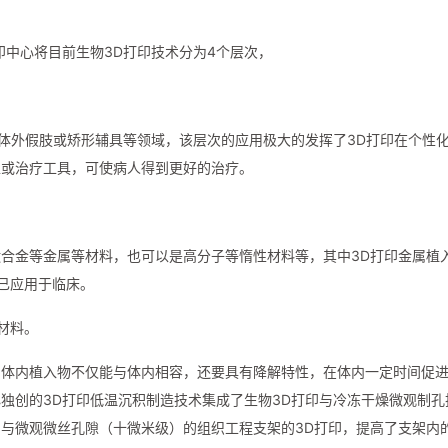
印中心将目前生物3D打印技术分为4个层次，
印体外假肢或矫形辅具等领域，该层次的应用极大的发挥了3D打印在个性
型或治疗工具，可使病人得到更好的治疗。
合金等金属等材料，也可以是高分子等惰性材料等，其中3D打印金属植
品已应用于临床。
材料。
的体内植入物不仅能与体内相容，还要具有降解特性，在体内一定时间促
独创的3D打印低温沉积制造技术集成了生物3D打印与冷冻干燥微观制孔
与微观微丝孔隙（十微米级）的组织工程支架的3D打印，提高了支架内