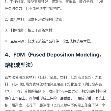
1、工作可靠，模型支撑性好，成本低，效率高。缺点是前、后处
理费时费力，且不能制造中空结构件。
2、成形材料：涂敷有热敏胶的纤维纸；
3、制件性能：相当于高级木材；
4、主要用途：快速制造新产品样件、模型或铸造用木模。
4、FDM（Fused Deposition Modeling，
熔积成型法）
该方法使用丝状材料（石蜡、金属、塑料、低熔点合金丝）为原
料，利用电加热方式将丝材加热至略高于熔化温度（约比熔点高
1℃），在计算机的控制下，喷头作x-y平面运动，将熔融的材料涂
覆在工作台上，冷却后形成工件的一层截面，一层成形后，喷头上
移一层高度，进行下一层涂覆（也有文献中写的是工作台下降一个