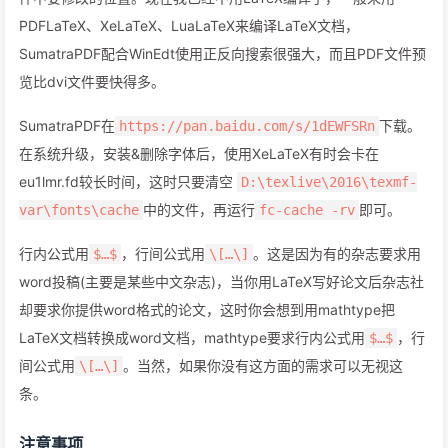
PDFLaTeX、XeLaTeX、LuaLaTeX来编译LaTeX文档，
SumatraPDF配合WinEdt使用正反向搜索很强大，而且PDF文件预
览比dvi文件要快得多。
SumatraPDF在
下载。
https://pan.baidu.com/s/1dEWFSRn
在系统升级，安装&删除字体后，使用XeLaTeX有时会卡在
eu1lmr.fd较长时间，这时只要清空
D:\texlive\2016\texmf-
中的文件，再运行
即可。
var\fonts\cache
fc-cache -rv
行内公式用
，行间公式用
。这是因为有的杂志要求用
$…$
\[…\]
word投稿(主要是某些中文杂志)，当你用LaTeX写好论文后杂志社
却要求你提供word格式的论文，这时你会想到用mathtype把
LaTeX文档转换成word文档，mathtype要求行内公式用
，行
$…$
间公式用
。当然，如果你没有这方面的需求可以无视这
\[…\]
条。
注意事项