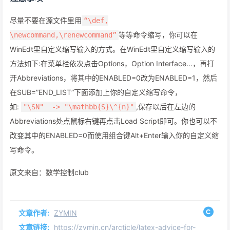
尽量不要在源文件里用
“\def,
等等命令缩写，你可以在
\newcommand,\renewcommand”
WinEdt里自定义缩写输入的方式。在WinEdt里自定义缩写输入的
方法如下:在菜单栏依次点击Options，Option Interface…，再打
开Abbreviations，将其中的ENABLED=0改为ENABLED=1，然后
在SUB=”END_LIST”下面添加上你的自定义缩写命令，
如:
,保存以后在左边的
"\SN" -> "\mathbb{S}\^{n}"
Abbreviations处点鼠标右键再点击Load Script即可。你也可以不
改变其中的ENABLED=0而使用组合键Alt+Enter输入你的自定义缩
写命令。
原文来自：数学控制club
文章作者:
ZYMIN
文章链接:
https://zymin.cn/arcticle/latex-advice-for-