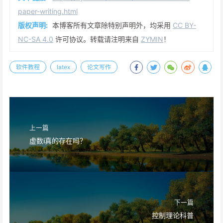
paper-writing.html
版权声明:
本博客所有文章除特别声明外，均采用
CC BY-
NC-SA 4.0
许可协议。转载请注明来自
ZYMIN
！
软件教程
latex
论文写作
上一篇
虚数i真的存在吗？
下一篇
控制理论科普