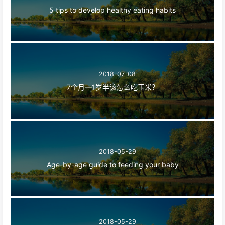
5 tips to develop healthy eating habits
2018-07-08
7个月—1岁半该怎么吃玉米？
2018-05-29
Age-by-age guide to feeding your baby
2018-05-29