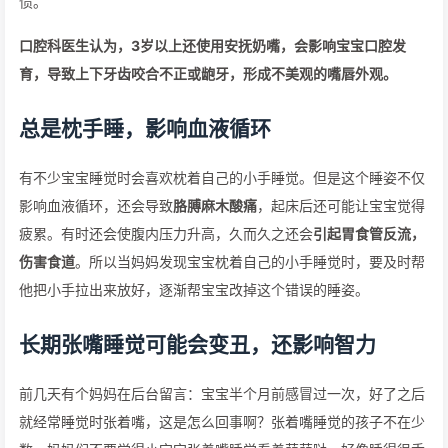
惯。
口腔科医生认为，3岁以上还使用安抚奶嘴，会影响宝宝口腔发
育，导致上下牙齿咬合不正或龅牙，形成不美观的嘴唇外观。
总是枕手睡，影响血液循环
有不少宝宝睡觉时会喜欢枕着自己的小手睡觉。但是这个睡姿不仅
影响血液循环，还会导致
胳膊麻木酸痛
，起床后还可能让宝宝觉得
疲累。有时还会使腹内压力升高，久而久之还会
引起胃食管反流，
伤害食道
。所以当妈妈发现宝宝枕着自己的小手睡觉时，要及时帮
他把小手拉出来放好，逐渐帮宝宝改掉这个错误的睡姿。
长期张嘴睡觉可能会变丑，还影响智力
前几天有个妈妈在后台留言：宝宝半个月前感冒过一次，好了之后
就经常睡觉时张着嘴，这是怎么回事啊？张着嘴睡觉的孩子不在少