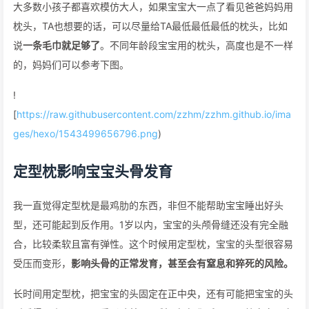
大多数小孩子都喜欢模仿大人，如果宝宝大一点了看见爸爸妈妈用
枕头，TA也想要的话，可以尽量给TA最低最低最低的枕头，比如
说
一条毛巾就足够了
。不同年龄段宝宝用的枕头，高度也是不一样
的，妈妈们可以参考下图。
!
[
https://raw.githubusercontent.com/zzhm/zzhm.github.io/ima
ges/hexo/1543499656796.png
)
定型枕影响宝宝头骨发育
我一直觉得定型枕是最鸡肋的东西，非但不能帮助宝宝睡出好头
型，还可能起到反作用。1岁以内，宝宝的头颅骨缝还没有完全融
合，比较柔软且富有弹性。这个时候用定型枕，宝宝的头型很容易
受压而变形，
影响头骨的正常发育，甚至会有窒息和猝死的风险。
长时间用定型枕，把宝宝的头固定在正中央，还有可能把宝宝的头