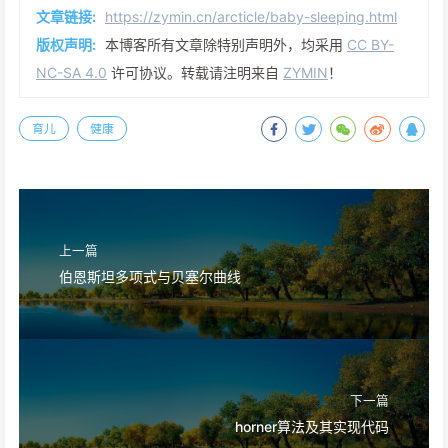
文章链接:
https://zymin.cn/arcticle/baby-sleeping.html
版权声明:
本博客所有文章除特别声明外，均采用
CC BY-
NC-SA 4.0
许可协议。转载请注明来自
ZYMIN
！
育儿
健康
上一篇
伯恩斯坦多项式与贝塞尔曲线
下一篇
horner算法及其实现代码