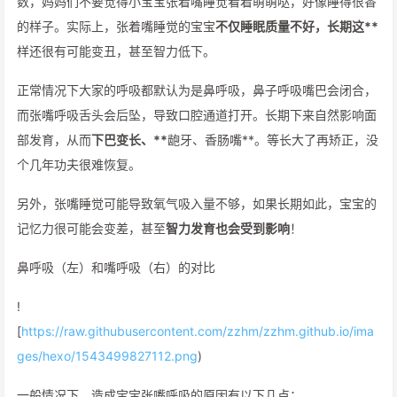
数，妈妈们不要觉得小宝宝张着嘴睡觉看着萌萌哒，好像睡得很香
的样子。实际上，张着嘴睡觉的宝宝
不仅睡眠质量不好，长期这**
样还很有可能变丑，甚至智力低下。
正常情况下大家的呼吸都默认为是鼻呼吸，鼻子呼吸嘴巴会闭合，
而张嘴呼吸舌头会后坠，导致口腔通道打开。长期下来自然影响面
部发育，从而
下巴变长、**
龅牙、香肠嘴**。等长大了再矫正，没
个几年功夫很难恢复。
另外，张嘴睡觉可能导致氧气吸入量不够，如果长期如此，宝宝的
记忆力很可能会变差，甚至
智力发育也会受到影响
！
鼻呼吸（左）和嘴呼吸（右）的对比
!
[
https://raw.githubusercontent.com/zzhm/zzhm.github.io/ima
ges/hexo/1543499827112.png
)
一般情况下，造成宝宝张嘴呼吸的原因有以下几点：