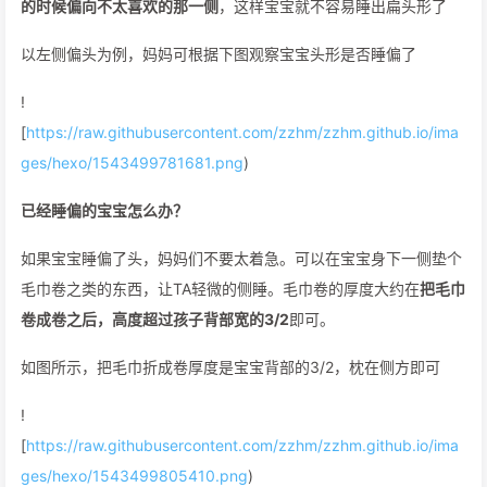
的时候偏向不太喜欢的那一侧
，这样宝宝就不容易睡出扁头形了
以左侧偏头为例，妈妈可根据下图观察宝宝头形是否睡偏了
!
[
https://raw.githubusercontent.com/zzhm/zzhm.github.io/ima
ges/hexo/1543499781681.png
)
已经睡偏的宝宝怎么办？
如果宝宝睡偏了头，妈妈们不要太着急。可以在宝宝身下一侧垫个
毛巾卷之类的东西，让TA轻微的侧睡。毛巾卷的厚度大约在
把毛巾
卷成卷之后，高度超过孩子背部宽的3/2
即可。
如图所示，把毛巾折成卷厚度是宝宝背部的3/2，枕在侧方即可
!
[
https://raw.githubusercontent.com/zzhm/zzhm.github.io/ima
ges/hexo/1543499805410.png
)