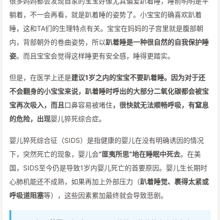
很多妈妈都会发现自家的宝宝好像尤其偏爱趴着睡，睡前明明是平
躺着，不一会再看，就是趴着睡的姿势了。小宝宝的确喜欢趴着
睡，这和TA们的生理特点有关。宝宝在妈妈的子宫里就是腹部朝
内，背部朝外的卷曲姿势，所以
趴着睡是一种很自然的自我保护睡
姿
。而且宝宝会觉得这样睡更有安全感，睡得更踏实。
但是，在医学上还是
建议1岁之内的宝宝不要趴着睡。因为对于还
不会翻身的小宝宝来说，趴着睡时呼出的大部分二氧化碳都会被宝
宝再次吸入，而且
口鼻容易被堵住
，很快就无法顺畅呼吸，有窒息
的危险，出现
婴儿猝死综合症。
婴儿猝死综合征（SIDS）是指健康的婴儿在没有明确诱因的情况
下，突然死亡的现象，婴儿会
“匪夷所思”地在睡眠中死去
。在美
国，SIDS至今仍是导致1岁内婴儿死亡的首要原因。婴儿生长期时
心肺机能还不成熟，如果再加上外部压力（
趴着睡觉、裹得太紧或
呼吸道阻塞
等），这些因素累加最终就会导致悲剧。