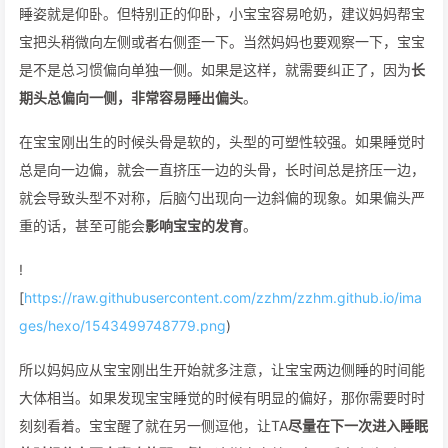
睡姿就是仰卧。但特别正的仰卧，小宝宝容易呛奶，建议妈妈帮宝
宝把头稍微向左侧或者右侧歪一下。当然妈妈也要观察一下，宝宝
是不是总习惯偏向单独一侧。如果是这样，就需要纠正了，因为
长
期头总偏向一侧，非常容易睡出偏头
。
在宝宝刚出生的时候头骨是软的，头型的可塑性较强。如果睡觉时
总是向一边偏，就会一直挤压一边的头骨，长时间总是挤压一边，
就会导致头型不对称，后脑勺出现向一边斜偏的现象。如果偏头严
重的话，甚至可能会
影响宝宝的发育
。
!
[
https://raw.githubusercontent.com/zzhm/zzhm.github.io/ima
ges/hexo/1543499748779.png
)
所以妈妈应从宝宝刚出生开始就多注意，让宝宝两边侧睡的时间能
大体相当。如果发现宝宝睡觉的时候有明显的偏好，那你需要时时
刻刻看着。宝宝醒了就在另一侧逗他，让TA
尽量在下一次进入睡眠