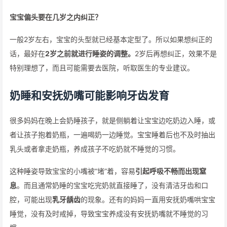
宝宝偏头要在几岁之内纠正？
一般2岁左右，宝宝的头型就已经基本定型了。所以如果想纠正的
话，最好在
2岁之前就进行睡姿的调整。
2岁后再想纠正，效果不是
特别理想了，而且可能需要去医院，听取医生的专业建议。
奶睡和安抚奶嘴可能影响牙齿发育
很多妈妈在晚上会奶睡孩子，就是侧躺着让宝宝边吃奶边入睡，或
者让孩子抱着奶瓶，一遍喝奶一边睡觉。宝宝睡着后也不及时抽出
乳头或者拿走奶瓶，养成孩子不吃奶就不睡觉的习惯。
这种睡姿导致宝宝的小嘴被“堵”着，容易
引起呼吸不畅而出现窒
息
。而且通常奶睡的宝宝吃完奶就直接睡了，没有清洁牙齿和口
腔，可能出现
乳牙龋齿
的现象。还有的妈妈一直用安抚奶嘴哄宝宝
睡觉，没有及时戒掉，导致宝宝养成没有安抚奶嘴就不睡觉的习