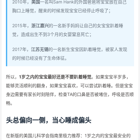
2010年，
美国
一名叫Sam Hank的外国爸爸将宝宝放在自己
胸口上睡觉，醒来的时候发现宝宝已经停止呼吸了；
2015年，
浙江嘉兴
的一名新手妈妈让自己的女宝宝趴着睡
觉，造成出生不到3个月的女婴窒息死亡；
2017年，
江苏无锡
的一名新生宝宝因趴着睡觉，被家人发现
的时候已经没有了生命体征。
所以，
1岁之内的宝宝最好还是不要趴着睡觉
。如果宝宝半岁多，
能够灵活顺利的翻身，如果宝宝喜欢，可以尝试趴着睡。但是宝宝
身边需要有家长时刻陪伴，检查TA的口鼻是否被堵住，呼吸是否顺
畅。
头总偏向一侧，当心睡成偏头
在新版的美国儿科学会指南里极力推荐：1岁之内的宝宝最安全的