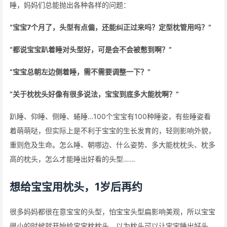
睡，妈妈们总能抛出各种各样的问题：
“宝宝7个月了，头型有点偏，还能纠正过来吗？定型枕管用吗？”
“都说宝宝趴着睡对头型好，可是会不会被憋到啊？”
“宝宝总朝左边侧着睡，需不需要调整一下？”
“关于枕枕头好像有很多说法，宝宝到底多大能枕啊？”
趴睡、仰睡、侧睡、蜷睡…100个宝宝有100种睡姿，有些睡姿看
着萌萌哒，但实际上是不利于宝宝的生长发育的，轻则影响外貌，
重则危及生命。怎么睡、朝哪边、什么姿势、多大能枕枕头、枕多
高的枕头，怎么才能睡出好看的头型……
想给宝宝用枕头，1岁后再约
很多妈妈都很在意宝宝的头型，怕宝宝头型扁影响美观，所以宝宝
很小的时候就开始给宝宝枕枕头，以为枕头可以让宝宝睡出好头