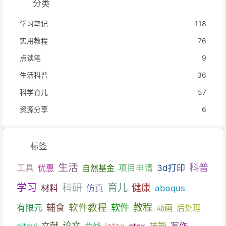
分类
学习笔记
118
实用教程
76
点读笔
9
生活科普
36
科学育儿
57
资源分享
6
标签
生活
科普
工具
优惠
自然基金
项目申请
3d打印
育儿
学习
科研
健康
材料
仿真
abaqus
教程
软件教程
软件
有限元
辅食
动画
后处理
文献
论文
技能
citavi
曲线
latex
ctex
写作