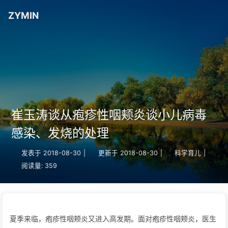
ZYMIN
崔玉涛谈从疱疹性咽颊炎谈小儿病毒
感染、发烧的处理
发表于
2018-08-30
|
更新于
2018-08-30
|
科学育儿
|
阅读量:
359
夏季来临，疱疹性咽颊炎又进入高发期。面对疱疹性咽颊炎，医生