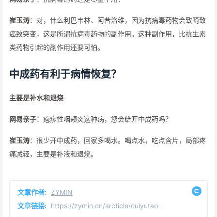
崔玉涛
：对，什么利巴韦林、阿昔洛维，因为抗病毒药物会致畸致
癌致突变，这是所谓抗病毒药物的副作用。这种副作用，比抗生素
类药物引起的副作用还要可怕。
中成药有利于病情恢复？
主要是补水和退烧
网易亲子
：疱疹性咽颊炎这种病，您会给开中成药吗？
崔玉涛
：很少开中成药，回家多喝水。喝点水，吃点含片，局部疼
痛减轻，主要是补液和退烧。
文章作者:
ZYMIN
文章链接:
https://zymin.cn/arcticle/cuiyutao-