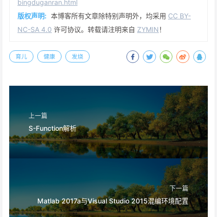
bingduganran.html
版权声明:
本博客所有文章除特别声明外，均采用
CC BY-
NC-SA 4.0
许可协议。转载请注明来自
ZYMIN
！
育儿
健康
发烧
上一篇
S-Function解析
下一篇
Matlab 2017a与Visual Studio 2015混编环境配置