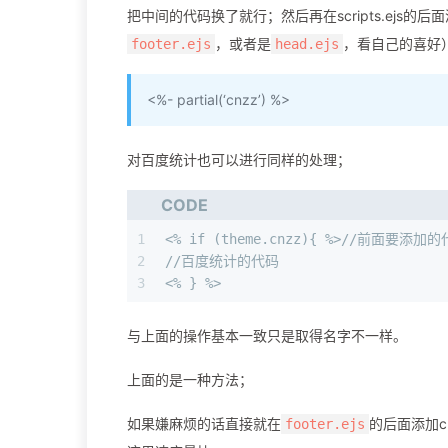
把中间的代码换了就行；然后再在scripts.ej
，或者是
，看自己的喜好
footer.ejs
head.ejs
<%- partial(‘cnzz’) %>
对百度统计也可以进行同样的处理；
CODE
1
<% if (theme.cnzz){ %>//前面要添加
2
//百度统计的代码
3
<% } %>
与上面的操作基本一致只是取得名字不一样。
上面的是一种方法；
如果嫌麻烦的话直接就在
的后面添加
footer.ejs