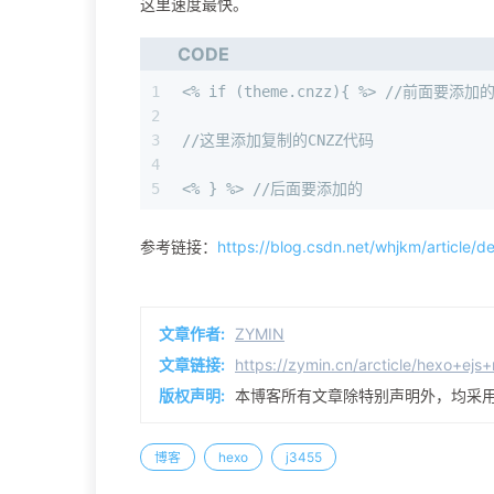
这里速度最快。
CODE
1
<% if (theme.cnzz){ %> //前面要添
2
3
//这里添加复制的CNZZ代码
4
5
<% } %> //后面要添加的
参考链接：
https://blog.csdn.net/whjkm/article/
文章作者:
ZYMIN
文章链接:
https://zymin.cn/arcticle/hexo+ejs+
版权声明:
本博客所有文章除特别声明外，均采
博客
hexo
j3455