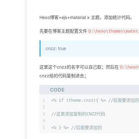
Hexo博客+ejs+material x 主题，添加统计代码。
先要在博客主题配置文件
D:\hexo\themes\mater
cnzz: true
这里这个cnzz的名字可以自己取；然后在
D:\hexo
cnzz给的代码复制进去；
CODE
1
<% if (theme.cnzz){ %> //前面要添
2
3
//这里添加复制的CNZZ代码
4
5
<% } %> //后面要添加的