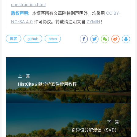
construction.html
版权声明:
本博客所有文章除特别声明外，均采用
CC BY-
NC-SA 4.0
许可协议。转载请注明来自
ZYMIN
！
博客
github
hexo
上一篇
HistCite文献分析软件使用教程
下一篇
奇异值分解漫谈（SVD）