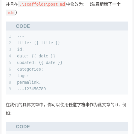
并且在
中修改为：
（注意新增了一个
.\scaffolds\post.md
）
id:
CODE
1
---
2
title: {{ title }}
3
id: 
4
date: {{ date }}
5
updated: {{ date }}
6
categories:
7
tags:
8
permalink: 
9
---123456789
在我们的具体文章中，你可以使用
任意字符串
作为此文章的id，例
如：
CODE