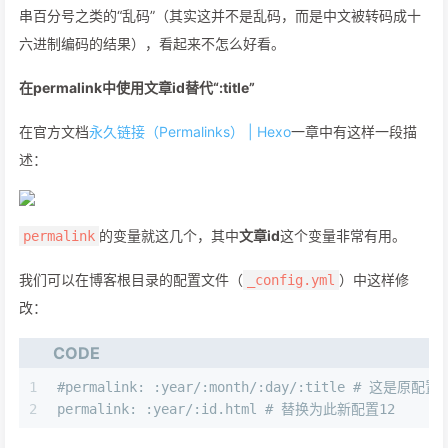
串百分号之类的“乱码”（其实这并不是乱码，而是中文被转码成十
六进制编码的结果），看起来不怎么好看。
在permalink中使用文章id替代“:title”
在官方文档
永久链接（Permalinks） | Hexo
一章中有这样一段描
述：
的变量就这几个，其中
文章id
这个变量非常有用。
permalink
我们可以在博客根目录的配置文件（
）中这样修
_config.yml
改：
CODE
1
#permalink: :year/:month/:day/:title # 这是原配置
2
permalink: :year/:id.html # 替换为此新配置12