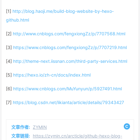
[1]
http://blog.haoji.me/build-blog-website-by-hexo-
github.html
[2]
http://www.cnblogs.com/fengxiongZz/p/7707568.html
[3]
https://www.cnblogs.com/fengxiongZz/p/7707219.html
[4]
http://theme-next.iissnan.com/third-party-services.html
[5]
https://hexo.io/zh-cn/docs/index.html
[6]
https://www.cnblogs.com/MuYunyun/p/5927491.html
[7]
https://blog.csdn.net/likianta/article/details/79343427
文章作者:
ZYMIN
文章链接:
https://zymin.cn/arcticle/github-hexo-blog-