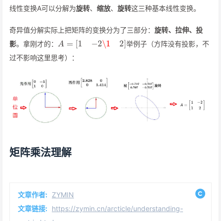
线性变换A可以分解为
旋转
、
缩放
、
旋转
这三种基本线性变换。
奇异值分解实际上把矩阵的变换分为了三部分：
旋转、拉伸、投
A
=
[
1
−
2
\1
2
]
影
。拿刚才的：
举例子（方阵没有投影，不
过不影响这里思考）：
矩阵乘法理解
文章作者:
ZYMIN
文章链接:
https://zymin.cn/arcticle/understanding-