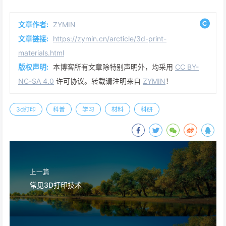
文章作者:
ZYMIN
文章链接:
https://zymin.cn/arcticle/3d-print-
materials.html
版权声明:
本博客所有文章除特别声明外，均采用
CC BY-
NC-SA 4.0
许可协议。转载请注明来自
ZYMIN
！
3d打印
科普
学习
材料
科研
上一篇
常见3D打印技术