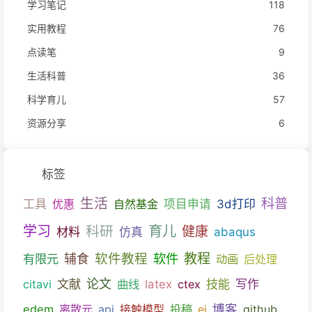
学习笔记
118
实用教程
76
点读笔
9
生活科普
36
科学育儿
57
资源分享
6
标签
生活
科普
工具
优惠
自然基金
项目申请
3d打印
育儿
学习
科研
健康
材料
仿真
abaqus
教程
软件教程
软件
有限元
辅食
动画
后处理
文献
论文
技能
citavi
曲线
latex
ctex
写作
博客
edem
离散元
api
接触模型
投稿
ei
github