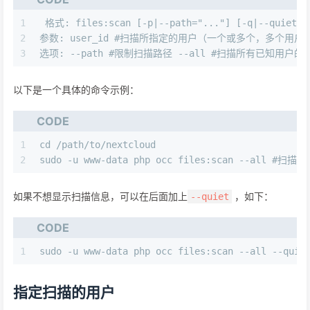
1
 格式: files:scan [-p|--path="..."] [-q|--quiet] [
2
参数: user_id #扫描所指定的用户（一个或多个，多个用
3
选项: --path #限制扫描路径 --all #扫描所有已知用户的
以下是一个具体的命令示例：
CODE
1
cd /path/to/nextcloud
2
sudo -u www-data php occ files:scan --all 
如果不想显示扫描信息，可以在后面加上
，如下：
--quiet
CODE
1
sudo -u www-data php occ files:scan --all --quie
指定扫描的用户