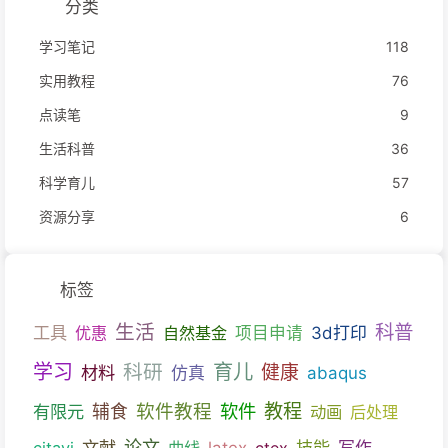
分类
学习笔记
118
实用教程
76
点读笔
9
生活科普
36
科学育儿
57
资源分享
6
标签
生活
科普
工具
优惠
自然基金
项目申请
3d打印
育儿
学习
科研
健康
材料
仿真
abaqus
教程
软件教程
软件
有限元
辅食
动画
后处理
文献
论文
技能
citavi
曲线
latex
ctex
写作