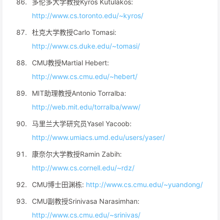
多伦多大学教授Kyros Kutulakos:
http://www.cs.toronto.edu/~kyros/
杜克大学教授Carlo Tomasi:
http://www.cs.duke.edu/~tomasi/
CMU教授Martial Hebert:
http://www.cs.cmu.edu/~hebert/
MIT助理教授Antonio Torralba:
http://web.mit.edu/torralba/www/
马里兰大学研究员Yasel Yacoob:
http://www.umiacs.umd.edu/users/yaser/
康奈尔大学教授Ramin Zabih:
http://www.cs.cornell.edu/~rdz/
CMU博士田渊栋:
http://www.cs.cmu.edu/~yuandong/
CMU副教授Srinivasa Narasimhan:
http://www.cs.cmu.edu/~srinivas/