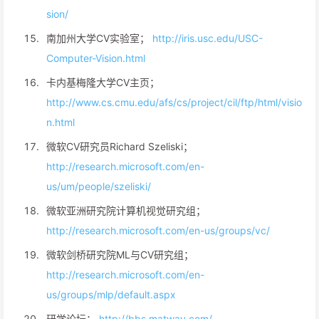
sion/
南加州大学CV实验室；
http://iris.usc.edu/USC-
Computer-Vision.html
卡内基梅隆大学CV主页；
http://www.cs.cmu.edu/afs/cs/project/cil/ftp/html/visio
n.html
微软CV研究员Richard Szeliski；
http://research.microsoft.com/en-
us/um/people/szeliski/
微软亚洲研究院计算机视觉研究组；
http://research.microsoft.com/en-us/groups/vc/
微软剑桥研究院ML与CV研究组；
http://research.microsoft.com/en-
us/groups/mlp/default.aspx
研学论坛；
http://bbs.matwav.com/