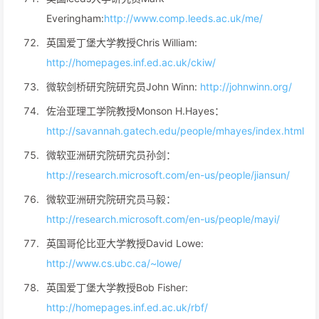
Everingham:
http://www.comp.leeds.ac.uk/me/
英国爱丁堡大学教授Chris William:
http://homepages.inf.ed.ac.uk/ckiw/
微软剑桥研究院研究员John Winn:
http://johnwinn.org/
佐治亚理工学院教授Monson H.Hayes：
http://savannah.gatech.edu/people/mhayes/index.html
微软亚洲研究院研究员孙剑：
http://research.microsoft.com/en-us/people/jiansun/
微软亚洲研究院研究员马毅：
http://research.microsoft.com/en-us/people/mayi/
英国哥伦比亚大学教授David Lowe:
http://www.cs.ubc.ca/~lowe/
英国爱丁堡大学教授Bob Fisher:
http://homepages.inf.ed.ac.uk/rbf/