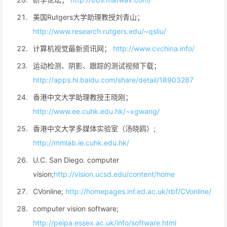
美国Rutgers大学助理教授刘青山；
http://www.research.rutgers.edu/~qsliu/
计算机视觉最新资讯网；
http://www.cvchina.info/
运动检测、阴影、跟踪的测试视频下载；
http://apps.hi.baidu.com/share/detail/18903287
香港中文大学助理教授王晓刚；
http://www.ee.cuhk.edu.hk/~xgwang/
香港中文大学多媒体实验室（汤晓鸥）;
http://mmlab.ie.cuhk.edu.hk/
U.C. San Diego. computer
vision;
http://vision.ucsd.edu/content/home
CVonline;
http://homepages.inf.ed.ac.uk/rbf/CVonline/
computer vision software;
http://peipa.essex.ac.uk/info/software.html