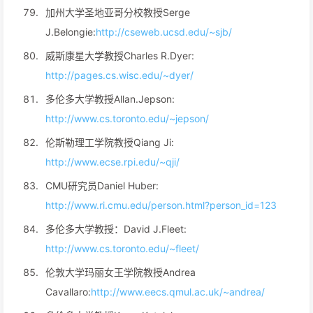
加州大学圣地亚哥分校教授Serge
J.Belongie:
http://cseweb.ucsd.edu/~sjb/
威斯康星大学教授Charles R.Dyer:
http://pages.cs.wisc.edu/~dyer/
多伦多大学教授Allan.Jepson:
http://www.cs.toronto.edu/~jepson/
伦斯勒理工学院教授Qiang Ji:
http://www.ecse.rpi.edu/~qji/
CMU研究员Daniel Huber:
http://www.ri.cmu.edu/person.html?person_id=123
多伦多大学教授：David J.Fleet:
http://www.cs.toronto.edu/~fleet/
伦敦大学玛丽女王学院教授Andrea
Cavallaro:
http://www.eecs.qmul.ac.uk/~andrea/