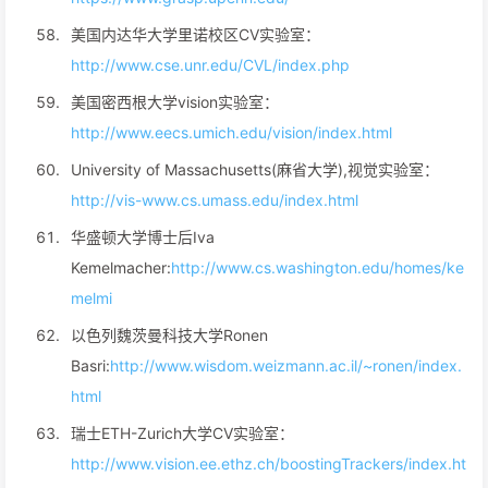
美国内达华大学里诺校区CV实验室：
http://www.cse.unr.edu/CVL/index.php
美国密西根大学vision实验室：
http://www.eecs.umich.edu/vision/index.html
University of Massachusetts(麻省大学),视觉实验室：
http://vis-www.cs.umass.edu/index.html
华盛顿大学博士后Iva
Kemelmacher:
http://www.cs.washington.edu/homes/ke
melmi
以色列魏茨曼科技大学Ronen
Basri:
http://www.wisdom.weizmann.ac.il/~ronen/index.
html
瑞士ETH-Zurich大学CV实验室：
http://www.vision.ee.ethz.ch/boostingTrackers/index.ht