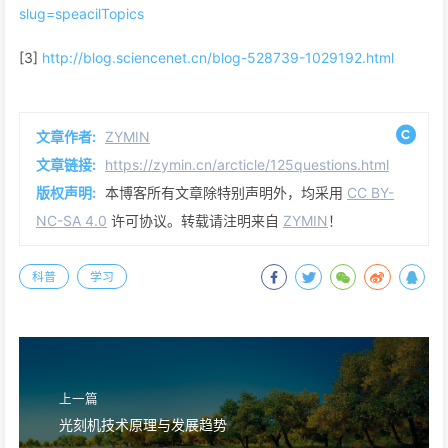
slug=speacilTopics
[3]
http://blog.sciencenet.cn/blog-528739-1029192.html
文章作者:
ZYMIN
文章链接:
https://zymin.cn/arcticle/125questions.html
版权声明:
本博客所有文章除特别声明外，均采用
CC BY-
NC-SA 4.0
许可协议。转载请注明来自
ZYMIN
！
科普
学习
上一篇
光刻机技术原理与发展趋势