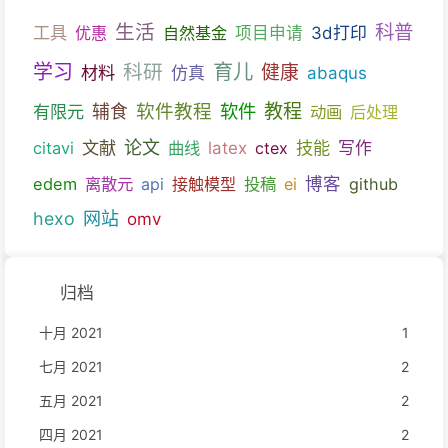
生活
科普
工具
优惠
自然基金
项目申请
3d打印
育儿
学习
科研
健康
材料
仿真
abaqus
教程
软件教程
软件
有限元
辅食
动画
后处理
文献
论文
技能
citavi
曲线
latex
ctex
写作
博客
edem
离散元
api
接触模型
投稿
ei
github
hexo
网站
omv
归档
十月 2021
1
七月 2021
2
五月 2021
2
四月 2021
2