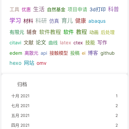
生活
科普
工具
优惠
自然基金
项目申请
3d打印
育儿
学习
科研
健康
材料
仿真
abaqus
教程
软件教程
软件
有限元
辅食
动画
后处理
文献
论文
技能
citavi
曲线
latex
ctex
写作
博客
edem
离散元
api
接触模型
投稿
ei
github
hexo
网站
omv
归档
十月 2021
1
七月 2021
2
五月 2021
2
四月 2021
2