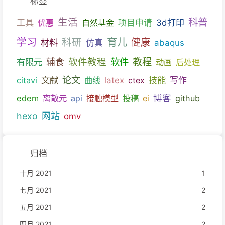
标签
生活
科普
工具
优惠
自然基金
项目申请
3d打印
育儿
学习
科研
健康
材料
仿真
abaqus
教程
软件教程
软件
有限元
辅食
动画
后处理
文献
论文
技能
citavi
曲线
latex
ctex
写作
博客
edem
离散元
api
接触模型
投稿
ei
github
hexo
网站
omv
归档
十月 2021
1
七月 2021
2
五月 2021
2
四月 2021
2