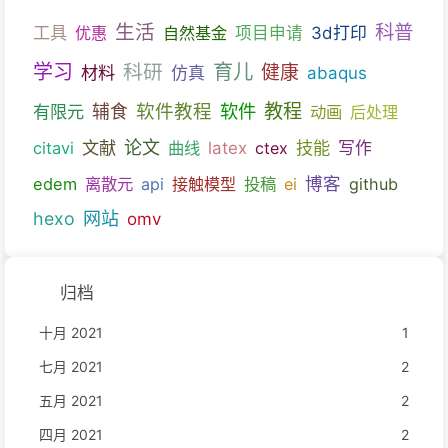
生活
科普
工具
优惠
自然基金
项目申请
3d打印
育儿
学习
科研
健康
材料
仿真
abaqus
教程
软件教程
软件
有限元
辅食
动画
后处理
文献
论文
技能
citavi
曲线
latex
ctex
写作
博客
edem
离散元
api
接触模型
投稿
ei
github
hexo
网站
omv
归档
十月 2021
1
七月 2021
2
五月 2021
2
四月 2021
2