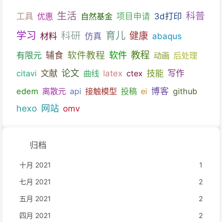
生活
科普
工具
优惠
自然基金
项目申请
3d打印
育儿
学习
科研
健康
材料
仿真
abaqus
教程
软件教程
软件
有限元
辅食
动画
后处理
文献
论文
技能
citavi
曲线
latex
ctex
写作
博客
edem
离散元
api
接触模型
投稿
ei
github
hexo
网站
omv
归档
十月 2021
1
七月 2021
2
五月 2021
2
四月 2021
2