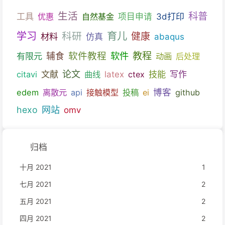
生活
科普
工具
优惠
自然基金
项目申请
3d打印
育儿
学习
科研
健康
材料
仿真
abaqus
教程
软件教程
软件
有限元
辅食
动画
后处理
文献
论文
技能
citavi
曲线
latex
ctex
写作
博客
edem
离散元
api
接触模型
投稿
ei
github
hexo
网站
omv
归档
十月 2021
1
七月 2021
2
五月 2021
2
四月 2021
2