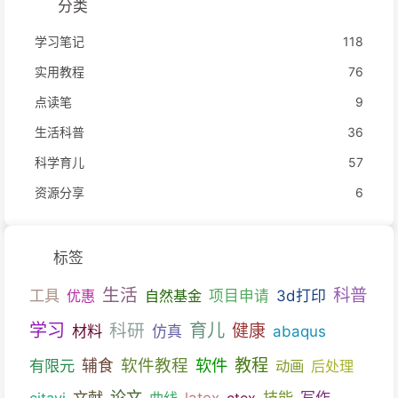
分类
学习笔记
118
实用教程
76
点读笔
9
生活科普
36
科学育儿
57
资源分享
6
标签
生活
科普
工具
优惠
自然基金
项目申请
3d打印
育儿
学习
科研
健康
材料
仿真
abaqus
教程
软件教程
软件
有限元
辅食
动画
后处理
文献
论文
技能
citavi
曲线
latex
ctex
写作