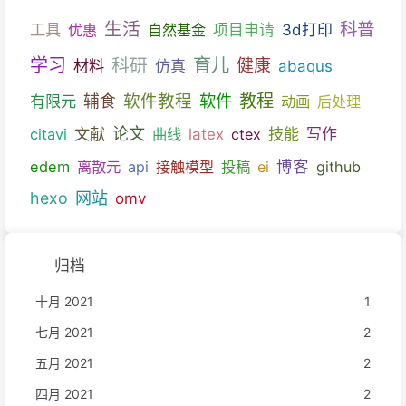
生活
科普
工具
优惠
自然基金
项目申请
3d打印
育儿
学习
科研
健康
材料
仿真
abaqus
教程
软件教程
软件
有限元
辅食
动画
后处理
文献
论文
技能
citavi
曲线
latex
ctex
写作
博客
edem
离散元
api
接触模型
投稿
ei
github
hexo
网站
omv
归档
十月 2021
1
七月 2021
2
五月 2021
2
四月 2021
2