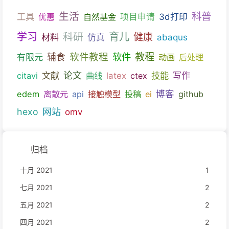
生活
科普
工具
优惠
自然基金
项目申请
3d打印
育儿
学习
科研
健康
材料
仿真
abaqus
教程
软件教程
软件
有限元
辅食
动画
后处理
文献
论文
技能
citavi
曲线
latex
ctex
写作
博客
edem
离散元
api
接触模型
投稿
ei
github
hexo
网站
omv
归档
十月 2021
1
七月 2021
2
五月 2021
2
四月 2021
2