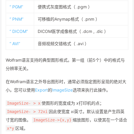
“ PGM”
便携式灰度图格式（ .pgm ）
“ PNM”
可移植的Anymap格式（ .pnm ）
“ DICOM”
DICOM医学成像格式（ .dcm , .dic ）
“ AVI”
音频视频交错格式（ .avi ）
Wolfram语言支持的典型图形格式。第一组（前5个）中的格式与
分辨率无关。
在Wolfram语言之外导出图形时，通常必须指定图形呈现的绝对大
小。您可以使用
Export
的
ImageSize
选项来执行此操作。
使图形的宽度成为
x
打印机的点；
ImageSize- > x
因此使宽度
xi
英寸。默认设置是产生四英
ImageSize- > 72xi
寸宽的图像。
缩放图形，以使其在一个适合
ImageSize->{x,y}
区域。
x*y