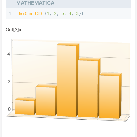
MATHEMATICA
1
BarChart3D
[
{
1
,
2
,
5
,
4
,
3
}
]
Out[3]=