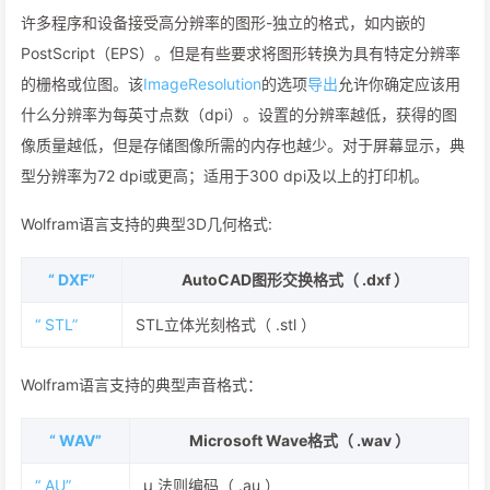
许多程序和设备接受高分辨率的图形-独立的格式，如内嵌的
PostScript（EPS）。但是有些要求将图形转换为具有特定分辨率
的栅格或位图。该
ImageResolution
的选项
导出
允许你确定应该用
什么分辨率为每英寸点数（dpi）。设置的分辨率越低，获得的图
像质量越低，但是存储图像所需的内存也越少。对于屏幕显示，典
型分辨率为72 dpi或更高；适用于300 dpi及以上的打印机。
Wolfram语言支持的典型3D几何格式:
“ DXF”
AutoCAD图形交换格式（ .dxf ）
“ STL”
STL立体光刻格式（ .stl ）
Wolfram语言支持的典型声音格式：
“ WAV”
Microsoft Wave格式（ .wav ）
“ AU”
μ 法则编码（ .au ）