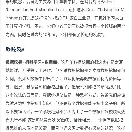
来的概念，后者则主要源自计算机学科。在著名的《Pattern
Recognition And Machine Learning》这本书中，Christopher M.
Bishop在开头是这样说的“模式识别源自工业界，而机器学习来自
于计算机学科。不过，它们中的活动可以被视为同一个领域的两个
方面，同时在过去的10年间，它们都有了长足的发展”。
数据挖掘
数据挖掘=机器学习+数据库。
这几年数据挖掘的概念实在是太耳
熟能详。几乎等同于炒作。但凡说数据挖掘都会吹嘘数据挖掘如何
如何，例如从数据中挖出金子，以及将废弃的数据转化为价值等
等。但是，我尽管可能会挖出金子，但我也可能挖的是“石头”啊。
这个说法的意思是，数据挖掘仅仅是一种思考方式，告诉我们应该
尝试从数据中挖掘出知识，但不是每个数据都能挖掘出金子的，所
以不要神话它。一个系统绝对不会因为上了一个数据挖掘模块就变
得无所不能(这是IBM最喜欢吹嘘的)，恰恰相反，一个拥有数据挖
掘思维的人员才是关键，而且他还必须对数据有深刻的认识，这样