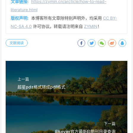
文章链接:
https://zymin.cn/arcticle/how-to-read-
literature.html
版权声明:
本博客所有文章除特别声明外，均采用
CC BY-
NC-SA 4.0
许可协议。转载请注明来自
ZYMIN
！
文献阅读
上一篇
超星pdz格式转成pdf格式
下一篇
Elsevier官方最新EI期刊目录查询