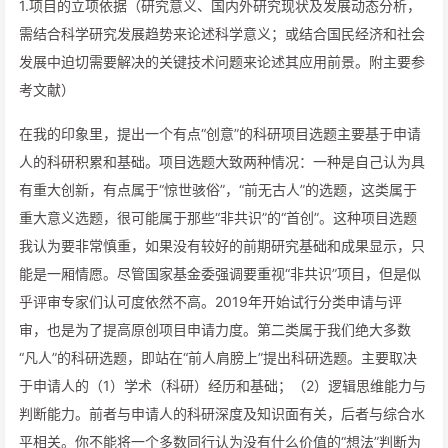
1.项目的立项依据（研究意义、国内外研究现状及发展动态分析，
需结合科学研究发展趋势来论述科学意义；或结合国民经济和社会
发展中迫切需要解决的关键技术问题来论述其应用前景。附主要参
考文献）
在我的印象里，提出一个有点“创意”的科研项目选题主要基于申请
人的科研积累和基础。项目选题大致两种情况：一种是自己认为具
有重大创新，有点属于“惊世骇俗”，“前无古人”的选题，这类属于
重大意义选题，很可能属于那些“非共识”的“首创”。这种项目选题
我认为要非常慎重，如果没有较好的前期研究基础和成果显示，只
能是一厢情愿。尽管国家基金委强调要重视“非共识”项目，但是似
乎评审专家们认可度依然不高。2019年开始试行分类申请与评
审，也是为了提高原创项目申请力度。第二类属于我们绝大多数
“凡人”的科研选题，即站在“前人肩膀上”提出科研选题。主要取决
于申请人的（1）学术（科研）经历和基础；（2）逻辑思维能力与
判断能力。前者与申请人的科研深度及知识面有关，后者与综合水
平相关。你不能将一个多数同行认为没有什么价值的“想法”判断为