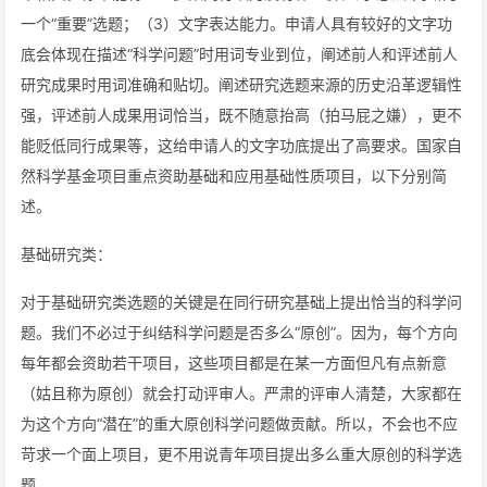
一个“重要”选题；（3）文字表达能力。申请人具有较好的文字功
底会体现在描述“科学问题”时用词专业到位，阐述前人和评述前人
研究成果时用词准确和贴切。阐述研究选题来源的历史沿革逻辑性
强，评述前人成果用词恰当，既不随意抬高（拍马屁之嫌），更不
能贬低同行成果等，这给申请人的文字功底提出了高要求。国家自
然科学基金项目重点资助基础和应用基础性质项目，以下分别简
述。
基础研究类：
对于基础研究类选题的关键是在同行研究基础上提出恰当的科学问
题。我们不必过于纠结科学问题是否多么“原创”。因为，每个方向
每年都会资助若干项目，这些项目都是在某一方面但凡有点新意
（姑且称为原创）就会打动评审人。严肃的评审人清楚，大家都在
为这个方向“潜在”的重大原创科学问题做贡献。所以，不会也不应
苛求一个面上项目，更不用说青年项目提出多么重大原创的科学选
题。