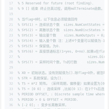
17
% 5 Reserved for future (root finding). 
18
% 9 [] 结束 终止仿真过程，调用mdlTerminate函数。 perfo
19
20
% 当flag=0时，以下信息必须赋值回传 
21
% SYS(1) = 连续状态个数  sizes.NumContStates = 0
22
% SYS(2) = 离散状态个数  sizes.NumDiscStates = 0
23
% SYS(3) = 输出量个数    sizes.NumOutputs = 0;
24
% SYS(4) = 输入量个数 注：上述4个变量可以赋值为-1，表示其
25
% SYS(5) = 保留值。为0.  
26
% SYS(6) = 直接馈通标志(1=yes, 0=no).如果u在
27
%                                   sizes.DirF
28
% SYS(7) = 采样时间个数，Ts的行数     sizes.NumSamp
29
30
% X0 = 初始状态。没有则赋值为[].除flag=0外，被忽略
31
% STR = 系统保留，设为[]. 
32
% TS = m*2 矩阵。（采样周期，偏移量）如果设置为[0
33
% TS = [0 0] : 连续采样 ,比如[0 1]: 在1个Ts后连
34
% PERIOD OFFSET, : Discrete sample time where 
35
% PERIOD > 0 & OFFSET < PERIOD. 
36
% [-2 0]; : 变步长离散采样， 