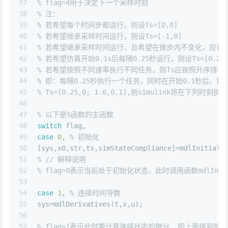
37
% flag=4用于决定下一个采样时刻 
38
% 注： 
39
% 若希望每个时间步都运行，则设Ts=[0,0] 
40
% 若希望继承采样时间运行，则设Ts=[-1,0] 
41
% 若希望继承采样时间运行，且希望在微步内不变化，应该设Ts
42
% 若希望仿真开始0.1s后每隔0.25秒运行，则设Ts=[0.25,0
43
% 若希望按照不同速率执行不同任务，则Ts应按照升序排列
44
% 即：每隔0.25秒执行一个任务，同时在开始0.1秒后，每
45
% Ts=[0.25,0; 1.0,0.1],则simulink将在下列时刻执行s函
46
47
% 以下是S函数的主函数 
48
switch
 flag, 
49
case
0
, 
% 初始化 
50
[sys,x0,str,ts,simStateCompliance]=mdlInitiali
51
% // 解释说明
52
% flag=0表示当前处于初始化状态，此时调用函数mdlIn
53
54
case
1
, 
% 连续时间导数 
55
sys=mdlDerivatives(t,x,u);
56
57
% flag=1表示此时要计算连续状态的微分, 即上面提到的dx/dt