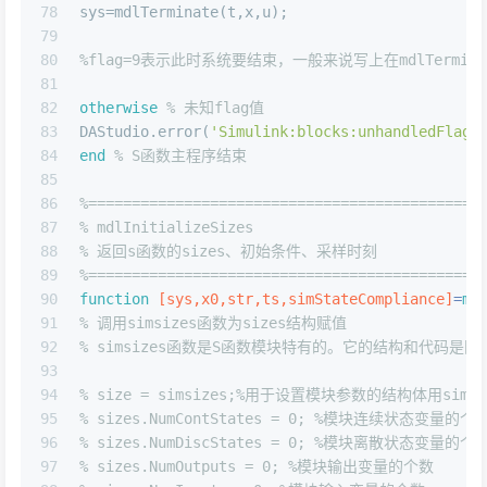
78
sys=mdlTerminate(t,x,u);
79
80
%flag=9表示此时系统要结束，一般来说写上在mdlTerm
81
82
otherwise
% 未知flag值 
83
DAStudio.error(
'Simulink:blocks:unhandledFlag'
84
end
% S函数主程序结束
85
86
%=============================================
87
% mdlInitializeSizes 
88
% 返回s函数的sizes、初始条件、采样时刻 
89
%=============================================
90
function
[sys,x0,str,ts,simStateCompliance]
=
md
91
% 调用simsizes函数为sizes结构赋值 
92
% simsizes函数是S函数模块特有的。它的结构和代码是固
93
94
% size = simsizes;%用于设置模块参数的结构体用sims
95
% sizes.NumContStates = 0; %模块连续状态变量的个
96
% sizes.NumDiscStates = 0; %模块离散状态变量的个
97
% sizes.NumOutputs = 0; %模块输出变量的个数 