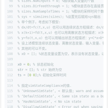
98
% sizes.NumInputs = 0; %模块输入变量的个数 
99
% sizes.DirFeedthrough = 1; %模块是否存在直接贯通
100
% sizes.NumSampleTimes = 1; %模块的采样时间个数
101
% sys = simsizes(sizes); %设置完后赋给sys输出
102
% 举个例子，考虑如下模型:
103
% dx/dt=fc(t,x,u) 也可以用连续状态方程描述：dx/dt=A
104
% x(k+1)=fd(t,x,u) 也可以用离散状态方程描述：x(k+1)=
105
% y=fo(t,x,u) 也可以用输出状态方程描述：y=C*x+D*u
106
% 设上述模型连续状态变量、离散状态变量、输入变量、输出变量均为1个，
107
% 其他的可以不变。
108
% x0 = []; %状态变量设置为空，表示没有状态变量，以
109
110
x0 = 
0
; 
% 状态初始化 
111
str = []; 
% str 始终为空 
112
ts = [
0
0
];
% 初始化采样时间
113
114
% 指定simStateCompliance的值. 
115
% ‘UnknownSimState’, < 默认值; warn and assume D
116
% ‘DefaultSimState’, < Same sim state as a bui
117
% ‘HasNoSimState’, < No sim state 
118
% ‘DisallowSimState’ < Error out when saving o