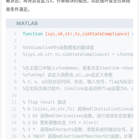
散状态，再将其设置为3，计算模块的输出，如此循环直至仿真结
束条件满足。
MATLAB
1
function
[sys,x0,str,ts,simStateCompliance]
 = 
2
3
%%%%Simulink中s函数模板的翻译版
4
%[sys,x0,str,ts,simStateCompliance] = sfuntmpl
5
6
%在主窗口中输入sfundemos，或者点击Simulink->User-Defi
7
%sfuntmpl 自定义函数名,p1,…pn自定义参数
8
% t、x、u分别对应时间、状态、输入信号，flag为标志
9
%在实际仿真过程中，Simulink会自动将flag设置为0
10
11
% flag result 描述 
12
% 0 [sizes,x0,str,Ts] 调用mdlInitializeS
13
% 1 DX 调用mdlDerivatives函数，进行连续状态变量
14
% 2 DS 更新离散状态 SYS = X(n+1) 
15
% 3 Y  调用mdlOutputs函数，求取系统的输出信号。返回
16
% 4 TNEXT 调用mdlGetTimeOfNextVarHit函数，计