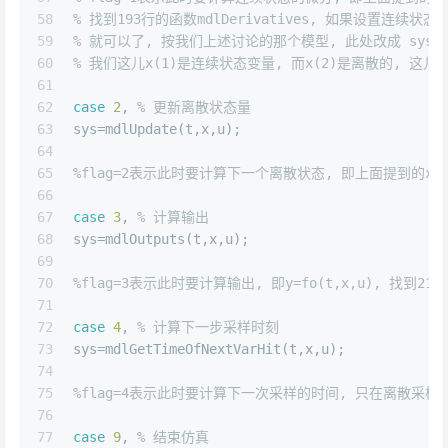
58
% 找到193行的函数mdlDerivatives, 如果设置连续状态
59
% 就可以了, 按我们上述讨论的那个模型, 此处改成 sys=fc(t,x
60
% 我们这儿x(1)是连续状态变量, 而x(2)是离散的, 这
61
62
case
2
, 
% 更新离散状态量 
63
sys=mdlUpdate(t,x,u);
64
65
%flag=2表示此时要计算下一个离散状态, 即上面提到的x(k+1)=f
66
67
case
3
, 
% 计算输出 
68
sys=mdlOutputs(t,x,u);
69
70
%flag=3表示此时要计算输出, 即y=fo(t,x,u), 找到218
71
72
case
4
, 
% 计算下一步采样时刻 
73
sys=mdlGetTimeOfNextVarHit(t,x,u);
74
75
%flag=4表示此时要计算下一次采样的时间, 只在离散采样系统中有
76
77
case
9
, 
% 结束仿真 