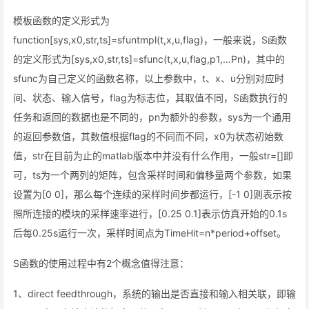
模板函数的定义形式为
function[sys,x0,str,ts]=sfuntmpl(t,x,u,flag)，一般来说，S函数
的定义形式为[sys,x0,str,ts]=sfunc(t,x,u,flag,p1,…Pn)，其中的
sfunc为自己定义的函数名称，以上参数中，t、x、u分别对应时
间、状态、输入信号，flag为标志位，其取值不同，S函数执行的
任务和返回的数据也是不同的，pn为额外的参数，sys为一个通用
的返回参数值，其数值根据flag的不同而不同，x0为状态初始数
值，str在目前为止的matlab版本中并没有什么作用，一般str=[]即
可，ts为一个两列的矩阵，包含采样时间和偏移量两个参数，如果
设置为[0 0]，那么每个连续的采样时间步都运行，[-1 0]则表示按
照所连接的模块的采样速率进行，[0.25 0.1]表示仿真开始的0.1s
后每0.25s运行一次，采样时间点为TimeHit=n*period+offset。
S函数的使用过程中有2个概念值得注意：
1、direct feedthrough，系统的输出是否直接和输入相关联，即输