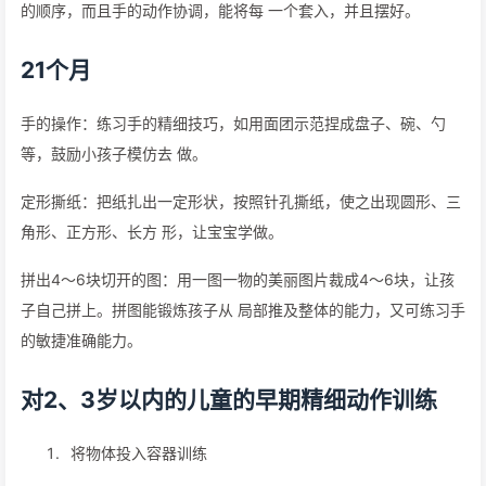
的顺序，而且手的动作协调，能将每 一个套入，并且摆好。
21个月
手的操作：练习手的精细技巧，如用面团示范捏成盘子、碗、勺
等，鼓励小孩子模仿去 做。
定形撕纸：把纸扎出一定形状，按照针孔撕纸，使之出现圆形、三
角形、正方形、长方 形，让宝宝学做。
拼出4～6块切开的图：用一图一物的美丽图片裁成4～6块，让孩
子自己拼上。拼图能锻炼孩子从 局部推及整体的能力，又可练习手
的敏捷准确能力。
对2、3岁以内的儿童的早期精细动作训练
将物体投入容器训练