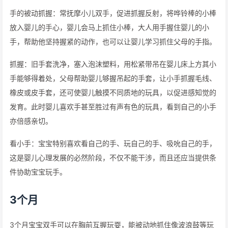
手的被动抓握：常抚摩小儿双手，促进抓握反射，将哗铃棒的小棒
放入婴儿的手心，婴儿会马上抓住小棒，大人用手握住婴儿的小
手，帮助他坚持握紧的动作，也可以让婴儿学习抓住父母的手指。
抓握：旧手套洗净，塞入泡沫塑料，用松紧带吊在婴儿床上方其小
手能够得着处，父母帮助婴儿够握吊起的手套，让小手抓握毛线、
橡皮或皮手套，还可使婴儿触摸不同质地的玩具，以促进感知觉的
发育。此时婴儿喜欢手甚至胜过有声有色的玩具，看到自己的小手
亦倍感亲切。
看小手：宝宝特别喜欢看自己的手、玩自己的手、吸吮自己的手，
这是婴儿心理发展的必然阶段，不仅不能干涉，而且还应当提供条
件协助宝宝玩手。
3个月
3个月宝宝双手可以在胸前互握玩耍，能被动地抓住像波浪鼓等玩