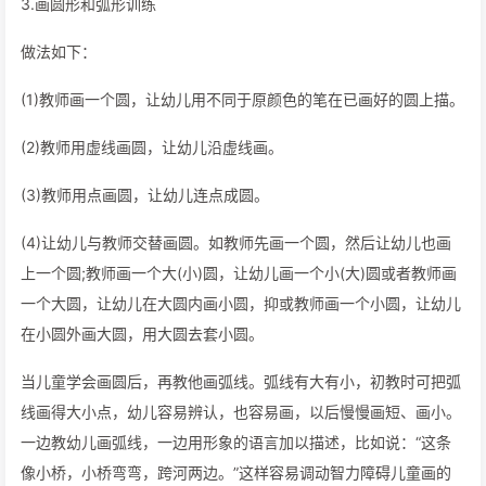
3.画圆形和弧形训练
做法如下：
(1)教师画一个圆，让幼儿用不同于原颜色的笔在已画好的圆上描。
(2)教师用虚线画圆，让幼儿沿虚线画。
(3)教师用点画圆，让幼儿连点成圆。
(4)让幼儿与教师交替画圆。如教师先画一个圆，然后让幼儿也画
上一个圆;教师画一个大(小)圆，让幼儿画一个小(大)圆或者教师画
一个大圆，让幼儿在大圆内画小圆，抑或教师画一个小圆，让幼儿
在小圆外画大圆，用大圆去套小圆。
当儿童学会画圆后，再教他画弧线。弧线有大有小，初教时可把弧
线画得大小点，幼儿容易辨认，也容易画，以后慢慢画短、画小。
一边教幼儿画弧线，一边用形象的语言加以描述，比如说：“这条
像小桥，小桥弯弯，跨河两边。”这样容易调动智力障碍儿童画的