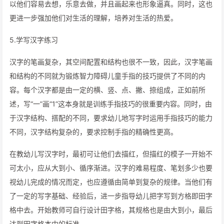
以他们容易去想，乐意去做，并且画起来也形象逼真。同时，这也
更进一步强加他们对生活的理解，培养对生活的热爱。
5.学写汉字练习
汉字的笔画复杂，其空间配置和结构也很不一致，因此，汉字笔画
和结构的不同就为锻炼智力障碍儿童手指的技巧提供了不同的内
容。每个汉字都是由一定的横、竖、点、撇、捺组成，正如前所
述，写“一”画“1”这本身就是训练手指技巧的很重要内容。同时，由
于汉字结构、搭配的不同，要求幼儿地写字时运用手指技巧的能力
不同，汉字结构复杂的，要求控制手指的精确性更高。
在教幼儿写汉字时，最初可让他们去描红，但描红的模子一开始不
可太小，应从大到小、循序渐进。汉字的难易程度、笔划多少也要
视幼儿完成的情况而定，也应遵循由简单到复杂的规律。当他们有
了一定的写字基础、经验后，进一步指导幼儿把字写到方格即田字
格中去。开始教师可自行设计田字格，其规格也是由大到小，最后
达到田字格本中的标准。