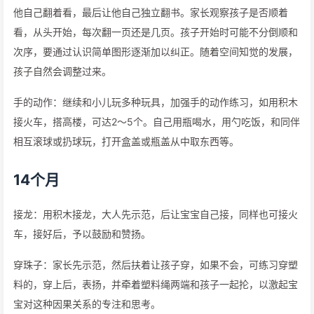
他自己翻着看，最后让他自己独立翻书。家长观察孩子是否顺着
看，从头开始，每次翻一页还是几页。孩子开始时可能不分倒顺和
次序，要通过认识简单图形逐渐加以纠正。随着空间知觉的发展，
孩子自然会调整过来。
手的动作：继续和小儿玩多种玩具，加强手的动作练习，如用积木
接火车，搭高楼，可达2～5个。自己用瓶喝水，用勺吃饭，和同伴
相互滚球或扔球玩，打开盒盖或瓶盖从中取东西等。
14个月
接龙：用积木接龙，大人先示范，后让宝宝自己接，同样也可接火
车，接好后，予以鼓励和赞扬。
穿珠子：家长先示范，然后扶着让孩子穿，如果不会，可练习穿塑
料的，穿上后，表扬，并牵着塑料绳两端和孩子一起抡，以激起宝
宝对这种因果关系的专注和思考。