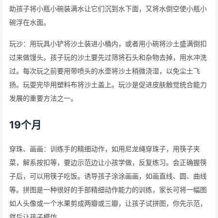
助孩子将小瓶小碗装满水让它们沉到水下面，又将水倒空使小瓶小
碗浮在水面。
玩沙：用玩具小铲将沙土装进小桶内，或者用小碗将沙土盛满倒扣
过来做馒头。孩子玩的沙土要先过筛将石头和杂物去掉，用水冲洗
过。每次玩之前要用带喷头的水壶将沙土稍微浇湿，以免尘土飞
扬。玩耍完毕用塑料布将沙土盖上。玩沙是促进皮肤触觉统合能力
发展的重要方法之一。
19个月
穿珠、画画：训练手的精细动作，如用尼龙绳穿珠子，用筷子夹
菜，解系按扣等，要边示范边让小孩学做，反复练习。会正确握筷
子后，可以用筷子吃饭。诱导孩子涂涂画画，如画直线、圆、曲线
等。拼图是一种很好的手部精细动作能力的训练，家长可将一幅图
如人头像或一个水果剪成两瓣或三瓣，让孩子试拼图，你先示范，
然后让孩子模仿。