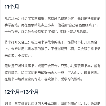
11个月
乱涂乱画：可给宝宝笔和纸，笔以彩色蜡笔为宜，先训练扶着他的
手学握笔，再在鱼眼睛处点上小点，他看到“自己会画鱼眼睛了”，
十分兴奋，以后他会经常练习“作画”，实际上是胡乱涂画。
将书打开又合上：听过用书讲故事的孩子，懂得将书打开又再合
上。未听过用书讲故事的孩子，不懂得翻开书页，只会双手拿书调
来调去，不会掀开。
无论是否听过故事书，或是否会开合，只要小儿爱玩弄书本，就有
教育效果。给宝宝翻的书最好画面大一些，字大而少，故事有趣。
在翻书中培养宝宝的专注、喜欢读书、爱学习的性格。
12个月~13个月
翻书：拿专供婴儿阅读的大开本彩图、薄而耐用的书，边讲边帮助