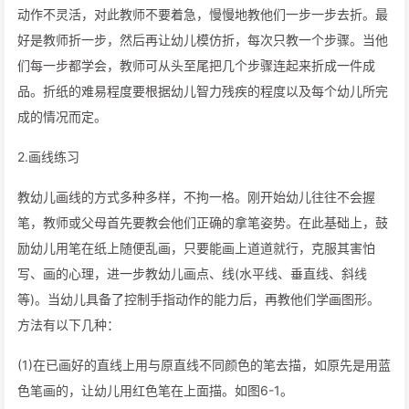
动作不灵活，对此教师不要着急，慢慢地教他们一步一步去折。最
好是教师折一步，然后再让幼儿模仿折，每次只教一个步骤。当他
们每一步都学会，教师可从头至尾把几个步骤连起来折成一件成
品。折纸的难易程度要根据幼儿智力残疾的程度以及每个幼儿所完
成的情况而定。
2.画线练习
教幼儿画线的方式多种多样，不拘一格。刚开始幼儿往往不会握
笔，教师或父母首先要教会他们正确的拿笔姿势。在此基础上，鼓
励幼儿用笔在纸上随便乱画，只要能画上道道就行，克服其害怕
写、画的心理，进一步教幼儿画点、线(水平线、垂直线、斜线
等)。当幼儿具备了控制手指动作的能力后，再教他们学画图形。
方法有以下几种：
(1)在已画好的直线上用与原直线不同颜色的笔去描，如原先是用蓝
色笔画的，让幼儿用红色笔在上面描。如图6-1。