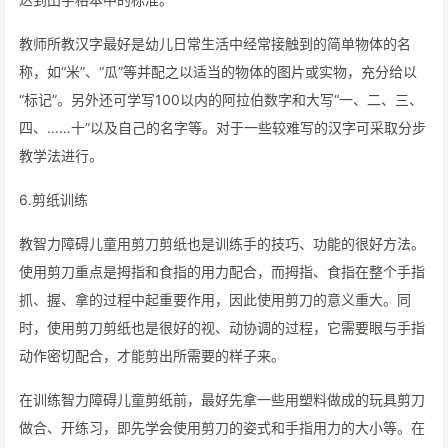
教师所教汉字最好是幼儿日常生活中经常接触到的简单物体的名
称，如“米”、“瓜”等并配之以适当的物体的图片或实物，充分给以
“标记”。另外还可学写100以内的阿拉伯数字和大写“一、二、三、
四、……十”以及自己的名字等。对于一些较难写的汉字可采取分步
教学法进行。
6.剪纸训练
教智力障碍儿童用剪刀剪纸也是训练手的技巧、功能的很好方法。
使用剪刀重点是拇指和食指的用力配合，而拇指、食指在整个手指
抓、握、拿的过程中起重要作用，因此使用剪刀的意义重大。同
时，使用剪刀剪纸也是很好的视、动协调的过程，它需要眼与手指
动作密切配合，才能剪出所需要的样子来。
在训练智力障碍儿童剪纸前，最好先拿一些用塑料做成的玩具剪刀
做合、开练习，即先学会使用剪刀的姿式和手指用力的大小等。在