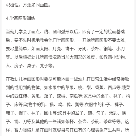
积极性。方法如同画圆。
4.学画图形训练
当幼儿学会了画点、线、圆和弧形以后，即有了一定的绘画基础
后，要不失时机地教会他们学画图形。一开始所画图形不要太难，
要尽量简单，如画太阳、月亮、饼干、牙刷、茶杯、钢笔、小刀
等。以后根据幼儿所画情况适当加大图形的难度，如教画小动物、
人、房子、桌子、凳子等。
在教幼儿学画图形时要尽可能地画一些幼儿在日常生活中经常接触
到的或用到的物体。如水果中的苹果、桃、梨、香蕉、西瓜等;蔬菜
中的西红柿、黄瓜、茄子、辣椒、南瓜等;家具中的桌子、凳子、椅
子、床等;动物中的狗、猫、鸡、鸭、鹅等;衣服中的褂子、裤子、
鞋子、帽子、袜子、围巾等;炊具中的盆子、碗、勺子、汤匙、筷
子、锅、刀等及其他的一些诸如茶杯、茶壶、茶碗、茶盘等等。这
样，智力障碍儿童在画时就容易与其已有的心理表象产生共鸣，所