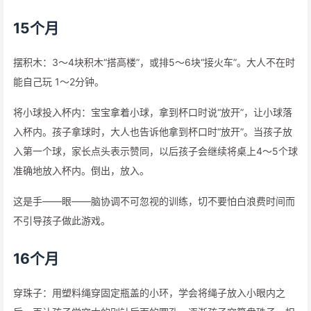
15个月
摆积木：3～4块积木“搭高楼”，或排5～6块“接火车”。大人不在时
能自己玩 1～2分钟。
将小球投入杯内：宝宝拿着小球，拿到杯口时说“放开”，让小球落
入杯内。孩子拿球时，大人也告诉他拿到杯口时“放开”。当孩子放
入第一个球，家长点头表示赞同，以后孩子会继续将桌上4～5个球
准确地放入杯内。倒出，放入。
这是手——眼——脑协调不可忽视的训练，切不要怕白浪费时间而
不引导孩子做此游戏。
16个月
穿珠子：用塑料绳穿固定瓶盖的小环，学会将绳子放入小眼内之