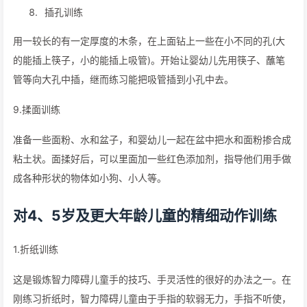
插孔训练
用一较长的有一定厚度的木条，在上面钻上一些在小不同的孔(大
的能插上筷子，小的能插上吸管)。开始让婴幼儿先用筷子、蘸笔
管等向大孔中插，继而练习能把吸管插到小孔中去。
9.揉面训练
准备一些面粉、水和盆子，和婴幼儿一起在盆中把水和面粉掺合成
粘土状。面揉好后，可以里面加一些红色添加剂，指导他们用手做
成各种形状的物体如小狗、小人等。
对4、5岁及更大年龄儿童的精细动作训练
1.折纸训练
这是锻炼智力障碍儿童手的技巧、手灵活性的很好的办法之一。在
刚练习折纸时，智力障碍儿童由于手指的软弱无力，手指不听使，