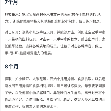
7个月
抓握积木：把宝宝熟悉的积木块放在他面前(放在手能抓到的 地
方)，训练他能用拇指和其他指配合抓起小积木，每日练习数次。
对击玩具：训练小儿双手玩玩具，并能够对击。例如让宝宝手中拿
一只带柄的塑料玩具，对击另一只手中拿的积木，敲击出声时，家
长鼓掌奖励。选择各种质地的玩具，让孩子对击各种声音，促进
手-眼-耳-脑感知觉能力的发展。
8个月
捏取：如小糖豆、大米花等，开始小儿用拇指、食指扒取，以后逐
渐发展至用拇指和食指相对捏起，每日可训练数次。母亲要陪同孩
子玩，以免他将小物品塞进口、鼻呛噎而发生危险，离开时要将小
物品收拾好。会使用拇指、食指捏到小物品，这是人类才具有的高
难度动作，标志着大脑的发展水平。