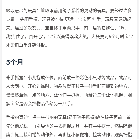
够取悬吊的玩具：够取眼前用绳子系着的晃动的玩具，要经过许多
步骤。 先用手摸，玩具被推得 更远。宝宝再 伸手，玩具又晃动起
来。经过多次努力，宝宝终于用两只手一前一后将它抱住，“啊，
我抓 住了，真开心”，宝宝兴奋得咯咯大笑。大概要到5个月时宝宝
才能用单手准确够取。
5个月
伸手抓握：小儿抱成坐位，面前放一些彩色小气球等物品，物品可
从大到小。开始训练时，物品放置于孩子一伸手即可抓到的地方，
慢慢移至远一点的地方，让他伸手抓握，再给第二个让他抓握，观
察宝宝是否会把物品传给另一只手。
手指的运动：把一些带响的玩具(易于孩子抓握)放在孩子面前，首
先让他发现，再引导他的手去抓握玩具，并在手中摆弄，然后除继
续训练其敲和摇的动作外，再训练小孩做推、捡等动作，观察拇指