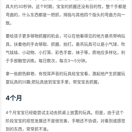
具大约30秒钟。这个时期，宝宝的抓握还没有目的性，整个手都是
弯曲的，什么东西都是一把抓，拇指与其他四个指头的弯曲方向一
致。
要给孩子更多够物抓握的机会，可以在他看得见的地方悬吊带响玩
具，扶着他的手去够取、抓握、拍打。悬吊玩具可以是小气球、吹
气娃娃、小动物、小灯笼、彩色手套、袜子等，质地应多样化，利
于手部触觉训练。每日数次，每次3～5分钟。
拿一些颜色鲜艳、有悦耳声音的玩具给宝宝看，激起他产生抓握玩
耍玩具的兴趣;把玩具放到宝宝手里，带宝宝去抓握。
4个月
4个月宝宝已经能尝试主动去抓桌上放置的玩具。但是，由于这个
阶段宝宝的视觉发展还不是很完善，手眼还不协调，对看到或感觉
到的东西，常常抓不准。