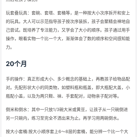
玩套叠玩具：套碗、套塔、套桶等，是一种按大小次序拆开和安上
的玩具。大人可以示范指导孩子按次序装拆，孩子会聚精会神地自
己尝试。既培养了专注能力，又学会了大小的顺序。孩子通过用手
操作，眼看实物一个比一个大，渐渐体会了数的顺序和空间感知能
力。
20个月
手的操作：真正形成大小、多少概念的基础上，再教孩子给物品配
对。先配形状大小的同类物，如塑料瓶和瓶盖，即大瓶配大盖，小
瓶配小盖，以及为两只鞋、袜、手套配对，动物亲子配对等。
倒米和倒水：其中一只放1/3碗大米或黄豆，让孩子从一只碗倒进
另一只碗内，练习至完全不洒出来为止。再学习用两碗倒水。
按大小套桶:按大小顺序套上6～8层的套桶，能分辨一个比一个大