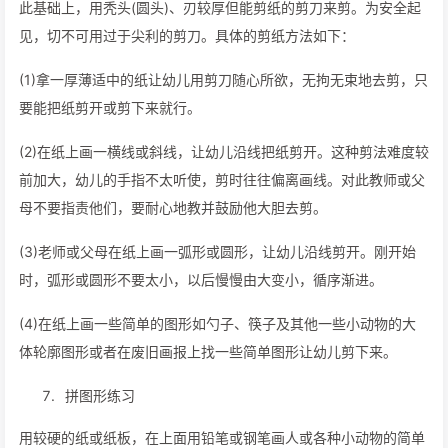
此基础上，用秃头(圆头)、刃较厚但能剪纸的剪刀来剪。为安全起
见，切不可用过于尖利的剪刀。具体的剪纸方法如下：
(1)拿一厚薄适中的纸让幼儿用剪刀随心所欲，无拘无束地去剪，只
要能把纸剪开或剪下来就行。
(2)在纸上画一横线或斜线，让幼儿沿线把纸剪开。这种剪法难度较
前加大，幼儿的手指不太听使，剪时往往偏离画线。对此教师或父
母不要指责他们，要耐心地教并鼓励他大胆去剪。
(3)老师或父母在纸上画一弧形或圆形，让幼儿沿线剪开。刚开始
时，弧形或圆形不要太小，以后慢慢由大变小，循序渐进。
(4)在纸上画一些简单的图形如勺子、筷子及其他一些小动物的大
体轮廓图形或者在废旧画报上找一些简单图形让幼儿剪下来。
拼图形练习
用较硬的纸或纸板，在上面用铅笔或钢笔画人或各种小动物的简单