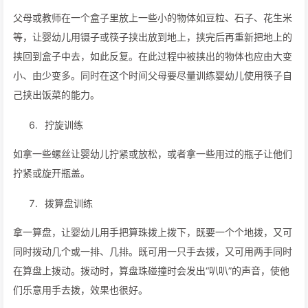
父母或教师在一个盒子里放上一些小的物体如豆粒、石子、花生米
等，让婴幼儿用镊子或筷子挟出放到地上，挟完后再重新把地上的
挟回到盒子中去，如此反复。在此过程中被挟出的物体也应由大变
小、由少变多。同时在这个时间父母要尽量训练婴幼儿使用筷子自
己挟出饭菜的能力。
拧旋训练
如拿一些螺丝让婴幼儿拧紧或放松，或者拿一些用过的瓶子让他们
拧紧或旋开瓶盖。
拨算盘训练
拿一算盘，让婴幼儿用手把算珠拨上拨下，既要一个个地拨，又可
同时拨动几个或一排、几排。既可用一只手去拨，又可用两手同时
在算盘上拨动。拨动时，算盘珠碰撞时会发出“叭叭”的声音，使他
们乐意用手去拨，效果也很好。