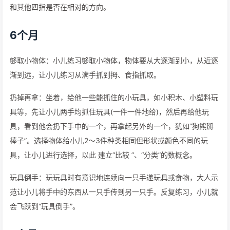
和其他四指是否在相对的方向。
6个月
够取小物体：小儿练习够取小物体，物体要从大逐渐到小，从近逐
渐到远，让小儿练习从满手抓到拇、食指抓取。
扔掉再拿：坐着，给他一些能抓住的小玩具，如小积木、小塑料玩
具等，先让小儿两手均抓住玩具(一件一件地给)，然后再给他玩
具，看到他会扔下手中的一个，再拿起另外的一个，犹如“狗熊掰
棒子”。选择物体给小儿2～3件种类相同但形状或颜色不同的玩
具，让小儿进行选择，以此 建立“比较 ”、“分类”的数概念。
玩具倒手：玩玩具时有意识地连续向一只手递玩具或食物，大人示
范让小儿将手中的东西从一只手传到另一只手。反复练习，小儿就
会飞跃到“玩具倒手”。