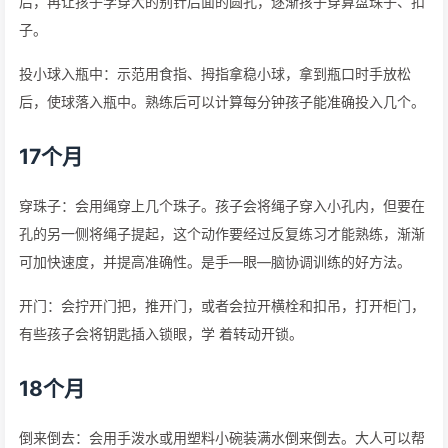
后，再让孩子学穿大的别针后面的圆孔，逐渐孩子穿算盘珠子、扣
子。
投小球入瓶中：示范用食指、拇指拿稳小球，拿到瓶口时手放松
后，使球落入瓶中。熟练后可以计算每分钟孩子能准确投入几个。
17个月
穿珠子：会用绳穿上几个珠子。孩子会将绳子穿入小孔内，但要在
孔的另一侧将绳子提起，这个动作要经过反复练习才能熟练，渐渐
可加快速度，并提高准确性。是手—眼—脑协调训练的好方法。
开门：会拧开门把，推开门，或者会拉开横栓和扣吊，打开柜门，
有些孩子会将钥匙插入锁眼，学 着转动开锁。
18个月
倒来倒去：会用手泼水或用塑料小碗装满水倒来倒去。大人可以帮