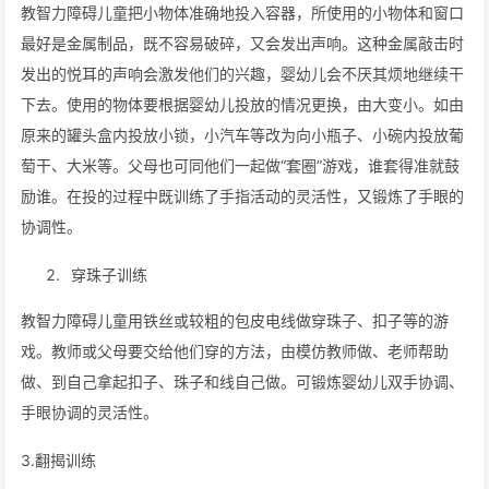
教智力障碍儿童把小物体准确地投入容器，所使用的小物体和窗口
最好是金属制品，既不容易破碎，又会发出声响。这种金属敲击时
发出的悦耳的声响会激发他们的兴趣，婴幼儿会不厌其烦地继续干
下去。使用的物体要根据婴幼儿投放的情况更换，由大变小。如由
原来的罐头盒内投放小锁，小汽车等改为向小瓶子、小碗内投放葡
萄干、大米等。父母也可同他们一起做“套圈”游戏，谁套得准就鼓
励谁。在投的过程中既训练了手指活动的灵活性，又锻炼了手眼的
协调性。
穿珠子训练
教智力障碍儿童用铁丝或较粗的包皮电线做穿珠子、扣子等的游
戏。教师或父母要交给他们穿的方法，由模仿教师做、老师帮助
做、到自己拿起扣子、珠子和线自己做。可锻炼婴幼儿双手协调、
手眼协调的灵活性。
3.翻揭训练