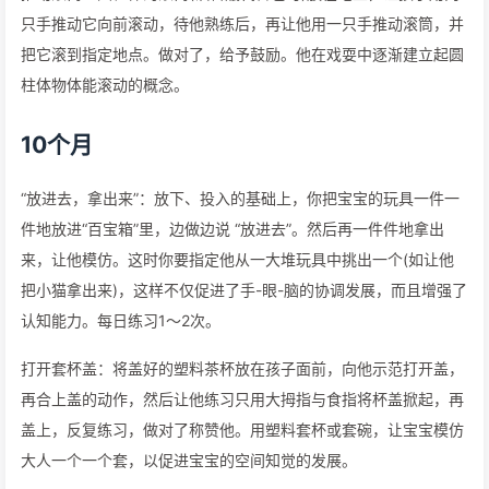
只手推动它向前滚动，待他熟练后，再让他用一只手推动滚筒，并
把它滚到指定地点。做对了，给予鼓励。他在戏耍中逐渐建立起圆
柱体物体能滚动的概念。
10个月
“放进去，拿出来”：放下、投入的基础上，你把宝宝的玩具一件一
件地放进“百宝箱”里，边做边说 “放进去”。然后再一件件地拿出
来，让他模仿。这时你要指定他从一大堆玩具中挑出一个(如让他
把小猫拿出来)，这样不仅促进了手-眼-脑的协调发展，而且增强了
认知能力。每日练习1～2次。
打开套杯盖：将盖好的塑料茶杯放在孩子面前，向他示范打开盖，
再合上盖的动作，然后让他练习只用大拇指与食指将杯盖掀起，再
盖上，反复练习，做对了称赞他。用塑料套杯或套碗，让宝宝模仿
大人一个一个套，以促进宝宝的空间知觉的发展。