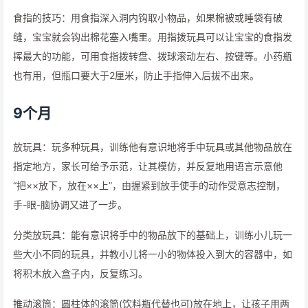
食指的技巧：用食指深入洞内钩取小物品，如果棉被或睡袋有破
缝，宝宝就会钩出棉花塞入嘴里。用指拨玩具可以让宝宝的食指发
挥最大的功能，可用食指拨转盘、拨球滚动左右、按键等。小药瓶
也有用，但瓶口要大于2厘米，防止手指伸入后拔不出来。
9个月
放玩具：玩多种玩具，训练他有意识地将手中玩具或其他物品放在
指定地方，家长可给予示范，让其模仿，并反复地用语言示意他
“把××放下，放在××上”，由握紧到放手使手的动作受意志控制，
手-眼-脑协调又进了一步。
分类放玩具：能有意识将手中的物品放下的基础上，训练小儿玩一
些大小不同的玩具，并教小儿将一小的物体投入到大的容器中，如
将积木放入盒子内，反复练习。
推动滚筒：圆柱体的滚筒(饮料瓶代替也可)放在地上，让孩子用两