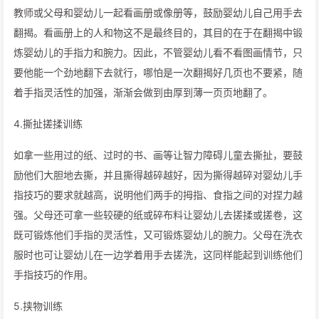
教师或父母和婴幼儿一起看画册或像册等，鼓励婴幼儿自己用手去
翻揭。看画册上的人和物这不是最终目的，其目的在于在翻揭中锻
炼婴幼儿的手指力和腕力。因此，不管婴幼儿看不看图画情节，只
要他能一个劲地翻下去就行，哪怕是一次翻揭好几页也不要紧，随
着手指灵活性的加强，渐渐会做到由厚到薄一页页地翻了。
4.撕扯搓揉训练
如拿一些用过的纸、过时的书、画等让智力障碍儿童去撕扯，要鼓
励他们大胆地去撕，并且撕得越碎越好，因为撕得越碎对婴幼儿手
指技巧的要求就越高，说明他们两手的拇指、食指之间的对捏力越
强。父母还可拿一些较硬的纸或碎布料让婴幼儿去搓揉或搓卷，这
既可锻炼他们手指的灵活性，又可锻炼婴幼儿的腕力。父母在洗衣
服时也可让婴幼儿在一边学着用手去搓洗，这同样能起到训练他们
手指技巧的作用。
5.挟物训练